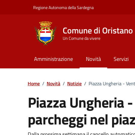
Vai ai contenuti
Vai al Footer
Regione Autonoma della Sardegna
Comune di Oristano
Un Comune da vivere
Amministrazione
Novità
Servizi
Home
/
Novità
/
Notizie
/
Piazza Ungheria - Vent
Piazza Ungheria -
parcheggi nel piaz
Dalla prossima settimana il cancello automatico 