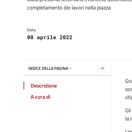
Dettagli della notizia
completamento dei lavori nella piazza
Data:
08 aprile 2022
INDICE DELLA PAGINA
Gra
Descrizione
sos
A cura di
rif
Gli
la 
I p