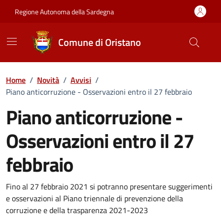
Vai ai contenuti
Vai al Footer
Regione Autonoma della Sardegna
Comune di Oristano
Home
/
Novità
/
Avvisi
/
Piano anticorruzione - Osservazioni entro il 27 febbraio
Piano anticorruzione -
Osservazioni entro il 27
febbraio
Dettagli della notizia
Fino al 27 febbraio 2021 si potranno presentare suggerimenti
e osservazioni al Piano triennale di prevenzione della
corruzione e della trasparenza 2021-2023