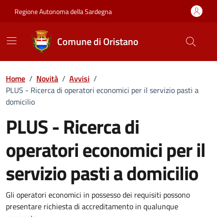
Vai ai contenuti
Vai al Footer
Regione Autonoma della Sardegna
Comune di Oristano
Home
/
Novità
/
Avvisi
/
PLUS - Ricerca di operatori economici per il servizio pasti a
domicilio
PLUS - Ricerca di
operatori economici per il
servizio pasti a domicilio
Dettagli della notizia
Gli operatori economici in possesso dei requisiti possono
presentare richiesta di accreditamento in qualunque