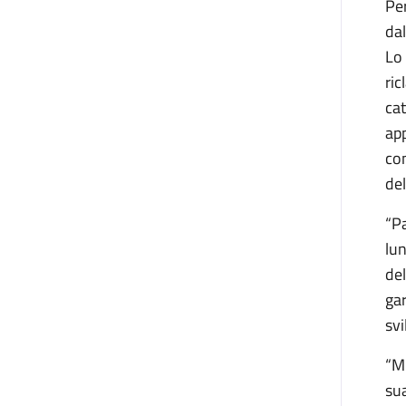
Per
dal
Lo 
ric
cat
app
co
del
“Pa
lun
del
gar
svi
“M
sua