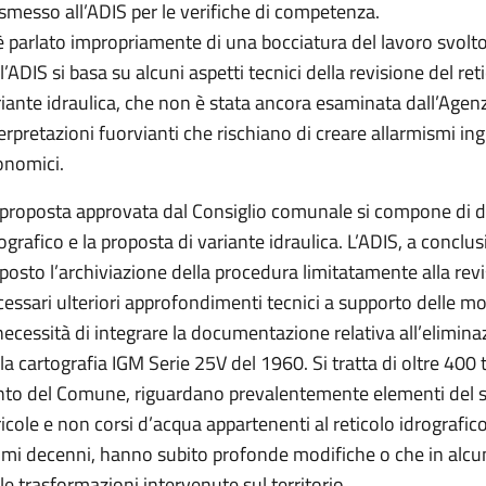
smesso all’ADIS per le verifiche di competenza.
è parlato impropriamente di una bocciatura del lavoro svol
l’ADIS si basa su alcuni aspetti tecnici della revisione del re
iante idraulica, che non è stata ancora esaminata dall’Agenz
erpretazioni fuorvianti che rischiano di creare allarmismi ingiu
onomici.
proposta approvata dal Consiglio comunale si compone di due 
ografico e la proposta di variante idraulica. L’ADIS, a conclus
posto l’archiviazione della procedura limitatamente alla revi
essari ulteriori approfondimenti tecnici a supporto delle m
necessità di integrare la documentazione relativa all’eliminazi
la cartografia IGM Serie 25V del 1960. Si tratta di oltre 400 t
nto del Comune, riguardano prevalentemente elementi del sis
icole e non corsi d’acqua appartenenti al reticolo idrografico
imi decenni, hanno subito profonde modifiche o che in alcuni
le trasformazioni intervenute sul territorio.