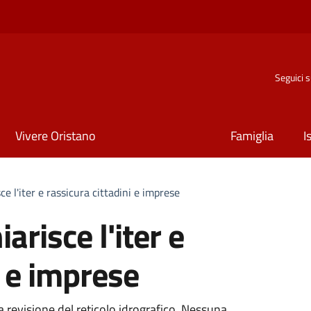
Seguici 
Vivere Oristano
Famiglia
I
ce l'iter e rassicura cittadini e imprese
arisce l'iter e
i e imprese
la revisione del reticolo idrografico. Nessuna