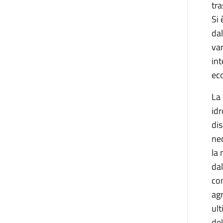
tra
Si 
dal
var
int
ec
La 
idr
dis
nec
la 
dal
co
agr
ult
del