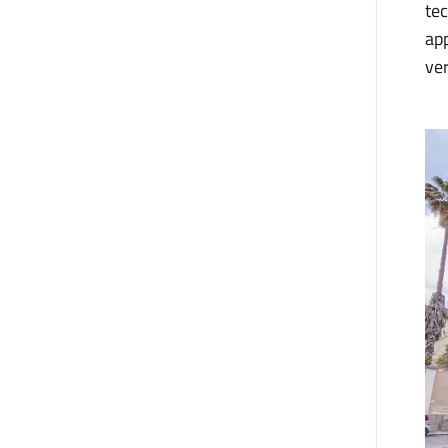
tec
ap
ver