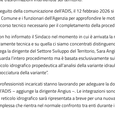
eguito della comunicazione dell’ADIS, il 12 febbraio 2026 si è
 Comune e i funzionari dell’Agenzia per approfondire le motiv
rcorso tecnico necessario per il completamento della proced
n ho informato il Sindaco nel momento in cui è arrivata la 
amente tecnica e su quella ci siamo concentrati distinguend
ega la dirigente del Settore Sviluppo del Territorio, Sara An
uarda l’intero procedimento ma è basata esclusivamente sull’i
icolo idrografico propedeutica all’analisi della variante idra
bocciatura della variante”.
professionisti incaricati stanno lavorando per adeguare la 
l’ADIS – aggiunge la dirigente Angius –. Le integrazioni son
 reticolo idrografico sarà ripresentata a breve per una nuova v
plessa che rientra nel normale confronto tra enti durante i pr