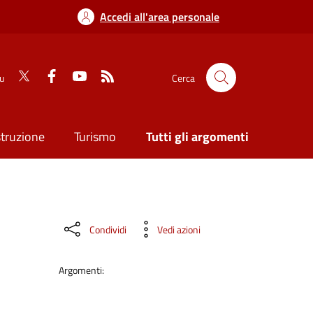
Accedi all'area personale
su
Cerca
struzione
Turismo
Tutti gli argomenti
Condividi
Vedi azioni
Argomenti: