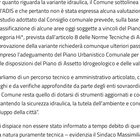
 quanto riguarda la variante idraulica, il Comune sottoline
l’ADIS e che pertanto non è stata espressa alcuna valutazio
studio adottato dal Consiglio comunale prevede, sulla base 
lassificazione di alcune aree oggi soggette a vincoli del Pia
egoria Hi*, prevista dall’articolo 8 delle Norme Tecniche di 
rovazione della variante richiederà comunque ulteriori passa
mpreso l’adeguamento del Piano Urbanistico Comunale per le
le disposizioni del Piano di Assetto Idrogeologico e delle va
rliamo di un percorso tecnico e amministrativo articolato,
ghi e da verifiche approfondite da parte degli enti sovraord
 Comune resta quello di dotarsi di strumenti aggiornati e coer
antendo la sicurezza idraulica, la tutela dell’ambiente e cond
luppo della città”.
i dispiace non essere stato informato a tempo debito di qu
 natura puramente tecnica – evidenzia il Sindaco Massimili