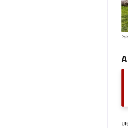
Pal
A
Ul