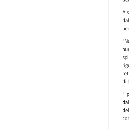
A s
dal
pe
“No
pur
spi
rig
ret
di 
“I 
dal
del
com