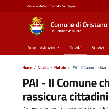
Vai ai contenuti
Vai al Footer
Regione Autonoma della Sardegna
Comune di Oristano
Un Comune da vivere
Amministrazione
Novità
Servizi
Home
/
Novità
/
Notizie
/
PAI - Il Comune chiaris
PAI - Il Comune chi
rassicura cittadin
L'archiviazione riguarda la variante a causa del