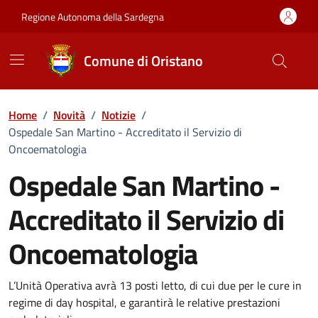
Vai ai contenuti
Vai al Footer
Regione Autonoma della Sardegna
Comune di Oristano
Home
/
Novità
/
Notizie
/
Ospedale San Martino - Accreditato il Servizio di
Oncoematologia
Ospedale San Martino -
Accreditato il Servizio di
Oncoematologia
Dettagli della notizia
L’Unità Operativa avrà 13 posti letto, di cui due per le cure in
regime di day hospital, e garantirà le relative prestazioni