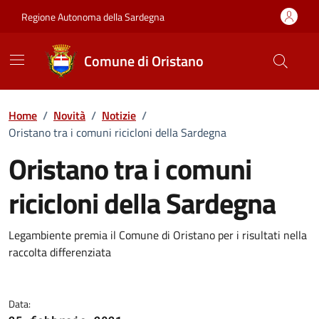
Vai ai contenuti
Vai al Footer
Regione Autonoma della Sardegna
Comune di Oristano
Home
/
Novità
/
Notizie
/
Oristano tra i comuni ricicloni della Sardegna
Oristano tra i comuni
ricicloni della Sardegna
Dettagli della notizia
Legambiente premia il Comune di Oristano per i risultati nella
raccolta differenziata
Data: