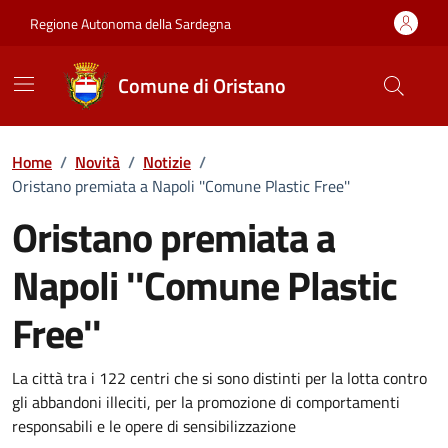
Vai ai contenuti
Vai al Footer
Regione Autonoma della Sardegna
Comune di Oristano
Home
/
Novità
/
Notizie
/
Oristano premiata a Napoli ''Comune Plastic Free''
Oristano premiata a
Napoli ''Comune Plastic
Free''
Dettagli della notizia
La città tra i 122 centri che si sono distinti per la lotta contro
gli abbandoni illeciti, per la promozione di comportamenti
responsabili e le opere di sensibilizzazione