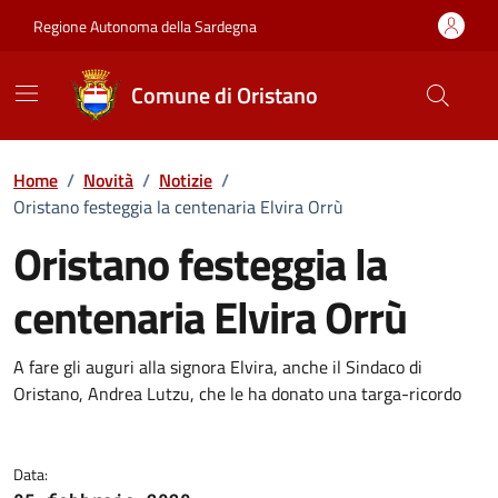
Vai ai contenuti
Vai al Footer
Regione Autonoma della Sardegna
Comune di Oristano
Home
/
Novità
/
Notizie
/
Oristano festeggia la centenaria Elvira Orrù
Oristano festeggia la
centenaria Elvira Orrù
Dettagli della notizia
A fare gli auguri alla signora Elvira, anche il Sindaco di
Oristano, Andrea Lutzu, che le ha donato una targa-ricordo
Data: