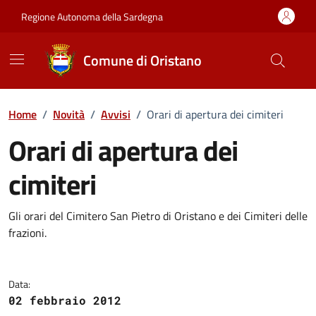
Vai ai contenuti
Vai al Footer
Regione Autonoma della Sardegna
Comune di Oristano
Home
/
Novità
/
Avvisi
/
Orari di apertura dei cimiteri
Orari di apertura dei
cimiteri
Dettagli della notizia
Gli orari del Cimitero San Pietro di Oristano e dei Cimiteri delle
frazioni.
Data:
02 febbraio 2012