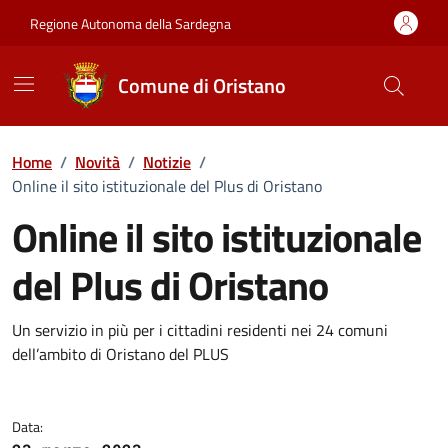
Vai ai contenuti
Vai al Footer
Regione Autonoma della Sardegna
Comune di Oristano
Home
/
Novità
/
Notizie
/
Online il sito istituzionale del Plus di Oristano
Online il sito istituzionale
del Plus di Oristano
Dettagli della notizia
Un servizio in più per i cittadini residenti nei 24 comuni
dell’ambito di Oristano del PLUS
Data: