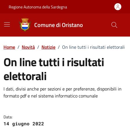
Vai ai contenuti
Vai al Footer
Regione Autonoma della Sardegna
Comune di Oristano
Home
/
Novità
/
Notizie
/
On line tutti i risultati elettorali
On line tutti i risultati
elettorali
Dettagli della notizia
I dati, divisi anche per sezioni e per preferenze, disponibili in
formato pdf e nel sistema informatico comunale
Data:
14 giugno 2022