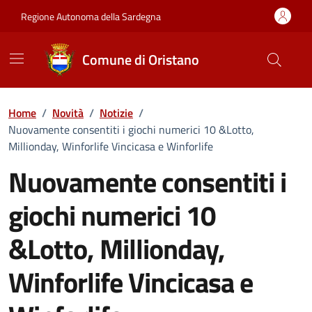
Vai ai contenuti
Vai al Footer
Regione Autonoma della Sardegna
Comune di Oristano
Home
/
Novità
/
Notizie
/
Nuovamente consentiti i giochi numerici 10 &Lotto,
Millionday, Winforlife Vincicasa e Winforlife
Nuovamente consentiti i
giochi numerici 10
&Lotto, Millionday,
Winforlife Vincicasa e