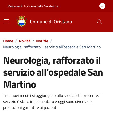
Vai ai contenuti
Vai al Footer
Regione Autonoma della Sardegna
Comune di Oristano
Home
/
Novità
/
Notizie
/
Neurologia, rafforzato il servizio all’ospedale San Martino
Neurologia, rafforzato il
servizio all’ospedale San
Martino
Dettagli della notizia
Tre nuovi medici si aggiungono allo specialista presente. Il
servizio è stato implementato e oggi sono diverse le
prestazioni garantite ai pazienti