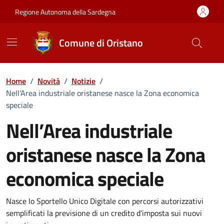
Vai ai contenuti
Vai al Footer
Regione Autonoma della Sardegna
Comune di Oristano
Home
/
Novità
/
Notizie
/
Nell’Area industriale oristanese nasce la Zona economica
speciale
Nell’Area industriale
oristanese nasce la Zona
economica speciale
Dettagli della notizia
Nasce lo Sportello Unico Digitale con percorsi autorizzativi
semplificati la previsione di un credito d’imposta sui nuovi