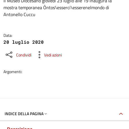
Dettagli della notizia
Il Museo Diocesano giovedì 23 luglio alle 19 inaugura la
mostra temporanea Òntos\esserci\esserenelmondo di
Antonello Cuccu
Data:
20 luglio 2020
Condividi
Vedi azioni
Argomenti:
INDICE DELLA PAGINA