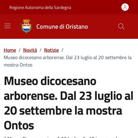
Vai ai contenuti
Vai al Footer
Regione Autonoma della Sardegna
Comune di Oristano
Home
/
Novità
/
Notizie
/
Museo dicocesano arborense. Dal 23 luglio al 20 settembre la
mostra Ontos
Museo dicocesano
arborense. Dal 23 luglio al
20 settembre la mostra
Ontos