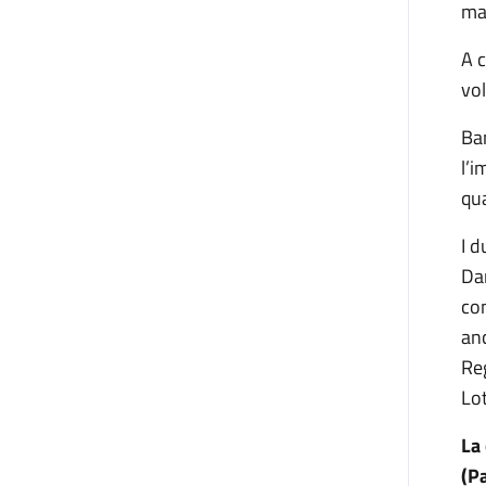
mar
A c
vo
Ba
l’i
qua
I 
Dam
co
anc
Reg
Lot
La
(P