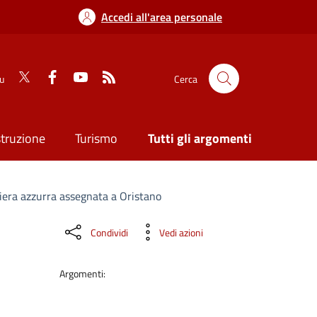
Accedi all'area personale
su
Cerca
struzione
Turismo
Tutti gli argomenti
iera azzurra assegnata a Oristano
Condividi
Vedi azioni
Argomenti: