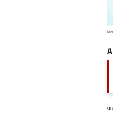
Mez
A
Ul