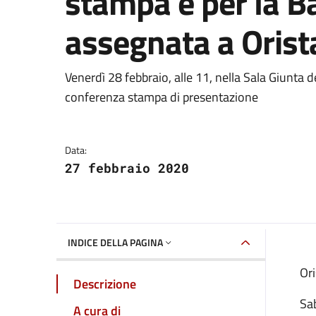
stampa e per la B
assegnata a Oris
Dettagli della notizia
Venerdì 28 febbraio, alle 11, nella Sala Giunta
conferenza stampa di presentazione
Data:
27 febbraio 2020
INDICE DELLA PAGINA
Ori
Descrizione
Sab
A cura di