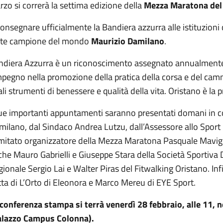
zo si correrà la settima edizione della
Mezza Maratona del 
onsegnare ufficialmente la Bandiera azzurra alle istituzion
lte campione del mondo
Maurizio Damilano
.
ndiera Azzurra è un riconoscimento assegnato annualmente a
mpegno nella promozione della pratica della corsa e del camm
li strumenti di benessere e qualità della vita. Oristano è la p
due importanti appuntamenti saranno presentati domani in c
ilano, dal Sindaco Andrea Lutzu, dall’Assessore allo Sport
mitato organizzatore della Mezza Maratona Pasquale Mavigli
he Mauro Gabrielli e Giuseppe Stara della Società Sportiva
ionale Sergio Lai e Walter Piras del Fitwalking Oristano. In
ta di L’Orto di Eleonora e Marco Mereu di EYE Sport.
 conferenza stampa si terrà venerdì 28 febbraio, alle 11, 
alazzo Campus Colonna).