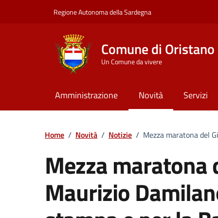
Vai ai contenuti
Vai al Footer
Regione Autonoma della Sardegna
Comune di Oristano
Un Comune da vivere
Amministrazione
Novità
Servizi
Home
/
Novità
/
Notizie
/
Mezza maratona del Gi
Mezza maratona d
Maurizio Damilano