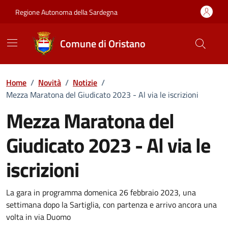
Vai ai contenuti
Vai al Footer
Regione Autonoma della Sardegna
Comune di Oristano
Home
/
Novità
/
Notizie
/
Mezza Maratona del Giudicato 2023 - Al via le iscrizioni
Mezza Maratona del
Giudicato 2023 - Al via le
iscrizioni
Dettagli della notizia
La gara in programma domenica 26 febbraio 2023, una
settimana dopo la Sartiglia, con partenza e arrivo ancora una
volta in via Duomo