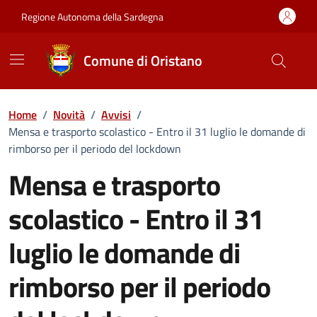
Vai ai contenuti
Vai al Footer
Regione Autonoma della Sardegna
Comune di Oristano
Home
/
Novità
/
Avvisi
/
Mensa e trasporto scolastico - Entro il 31 luglio le domande di
rimborso per il periodo del lockdown
Mensa e trasporto
scolastico - Entro il 31
luglio le domande di
rimborso per il periodo