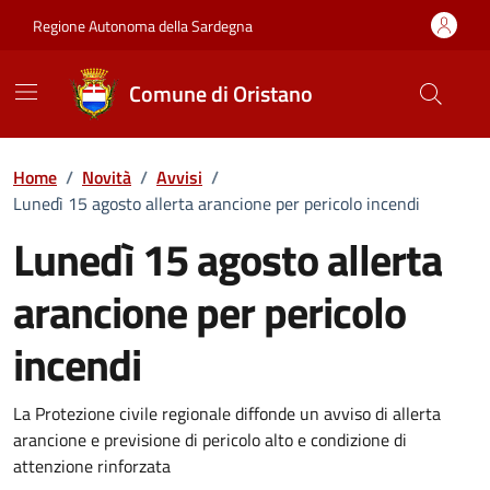
Vai ai contenuti
Vai al Footer
Regione Autonoma della Sardegna
Comune di Oristano
Home
/
Novità
/
Avvisi
/
Lunedì 15 agosto allerta arancione per pericolo incendi
Lunedì 15 agosto allerta
arancione per pericolo
incendi
Dettagli della notizia
La Protezione civile regionale diffonde un avviso di allerta
arancione e previsione di pericolo alto e condizione di
attenzione rinforzata