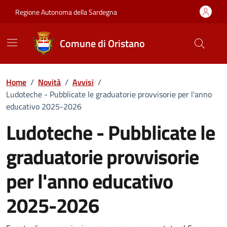
Vai ai contenuti
Vai al Footer
Regione Autonoma della Sardegna
Comune di Oristano
Home
/
Novità
/
Avvisi
/
Ludoteche - Pubblicate le graduatorie provvisorie per l'anno
educativo 2025-2026
Ludoteche - Pubblicate le
graduatorie provvisorie
per l'anno educativo
2025-2026