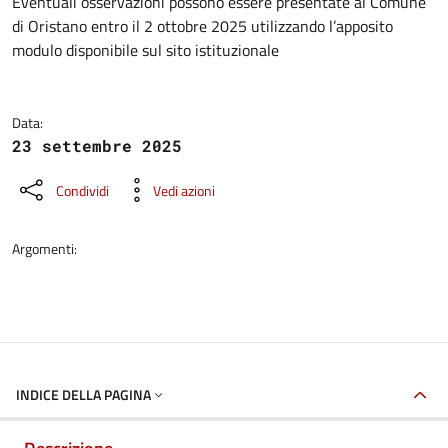
Dettagli della notizia
Eventuali osservazioni possono essere presentate al Comune
di Oristano entro il 2 ottobre 2025 utilizzando l’apposito
modulo disponibile sul sito istituzionale
Data:
23 settembre 2025
Condividi
Vedi azioni
Argomenti:
INDICE DELLA PAGINA