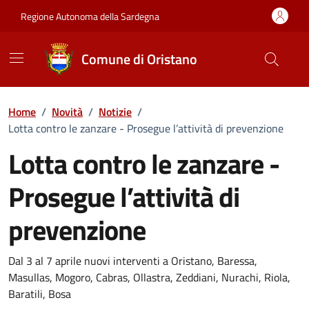
Vai ai contenuti
Vai al Footer
Regione Autonoma della Sardegna
Comune di Oristano
Home
/
Novità
/
Notizie
/
Lotta contro le zanzare - Prosegue l’attività di prevenzione
Lotta contro le zanzare -
Prosegue l’attività di
prevenzione
Dettagli della notizia
Dal 3 al 7 aprile nuovi interventi a Oristano, Baressa,
Masullas, Mogoro, Cabras, Ollastra, Zeddiani, Nurachi, Riola,
Baratili, Bosa