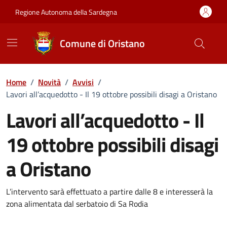
Vai ai contenuti
Vai al Footer
Regione Autonoma della Sardegna
Comune di Oristano
Home
/
Novità
/
Avvisi
/
Lavori all’acquedotto - Il 19 ottobre possibili disagi a Oristano
Lavori all’acquedotto - Il
19 ottobre possibili disagi
a Oristano
Dettagli della notizia
L’intervento sarà effettuato a partire dalle 8 e interesserà la
zona alimentata dal serbatoio di Sa Rodia