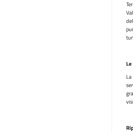
Ter
Va
del
pun
tu
Le 
La 
sen
gra
vis
Ri