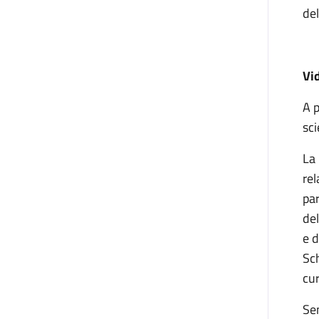
del
Vi
A p
sci
La 
rel
par
del
e d
Sch
cur
Sem