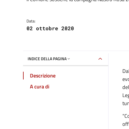
Dettagli della notizia
Data:
02 ottobre 2020
INDICE DELLA PAGINA
Dal
Descrizione
evo
A cura di
del
Leg
tu
“C
off