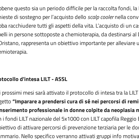
bene questo sia un periodo difficile per la raccolta fondi, la
hieste di sostegno per l’acquisto dello
scalp cooler
nella conv
ba racchiudere tutti gli aspetti della vita. L’acquisto di un c
elli in persone sottoposte a chemioterapia, da destinarsi a
Oristano, rappresenta un obiettivo importante per alleviare u
emioterapia.
otocollo d'intesa LILT - ASSL
 prossimi mesi sarà attivato il protocollo di intesa tra la L
getto
“Imparare a prendersi cura di sé nei percorsi di remi
inserimento professionale in donne colpite da neoplasia 
 i fondi LILT nazionale del 5x1000 con LILT capofila Reggio E
biettivo di attivare percorsi di prevenzione terziaria per 
mario. Nello specifico verranno attivati gruppi info motiva