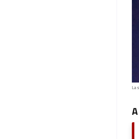
La s
A