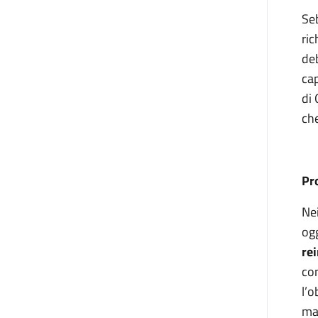
Seb
ric
deb
cap
di 
ch
Pr
Nei
og
re
con
l’o
mam