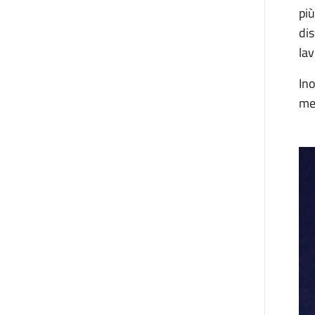
più
dis
lav
Ino
me