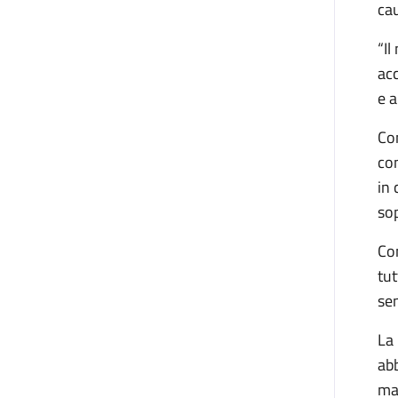
cau
“Il
acc
e 
Con
con
in 
sop
Com
tut
sen
La
abb
man