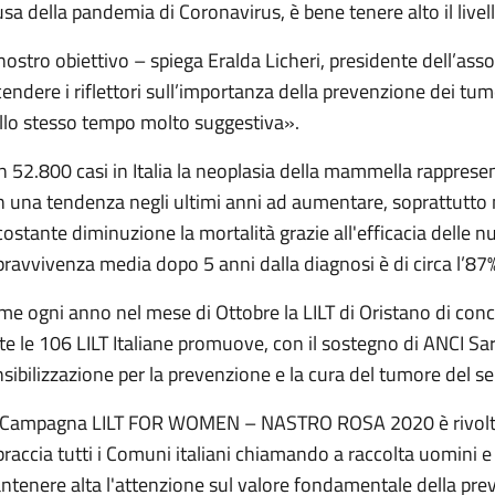
sa della pandemia di Coronavirus, è bene tenere alto il livell
 nostro obiettivo – spiega Eralda Licheri, presidente dell’ass
endere i riflettori sull’importanza della prevenzione dei tu
allo stesso tempo molto suggestiva».
 52.800 casi in Italia la neoplasia della mammella rapprese
 una tendenza negli ultimi anni ad aumentare, soprattutto ne
costante diminuzione la mortalità grazie all'efficacia delle n
ravvivenza media dopo 5 anni dalla diagnosi è di circa l’87%
e ogni anno nel mese di Ottobre la LILT di Oristano di conc
te le 106 LILT Italiane promuove, con il sostegno di ANCI Sa
sibilizzazione per la prevenzione e la cura del tumore del s
 Campagna LILT FOR WOMEN – NASTRO ROSA 2020 è rivolta 
raccia tutti i Comuni italiani chiamando a raccolta uomini 
tenere alta l'attenzione sul valore fondamentale della preven