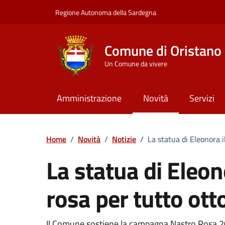
Vai ai contenuti
Vai al Footer
Regione Autonoma della Sardegna
Comune di Oristano
Un Comune da vivere
Amministrazione
Novità
Servizi
Home
/
Novità
/
Notizie
/
La statua di Eleonora i
La statua di Eleon
rosa per tutto ott
Il Comune sostiene la campagna Nastro Rosa 