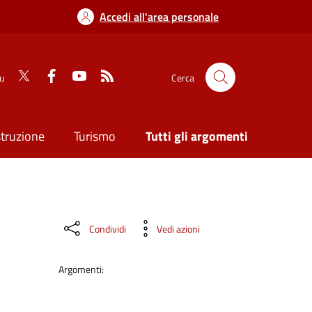
Accedi all'area personale
su
Cerca
struzione
Turismo
Tutti gli argomenti
Condividi
Vedi azioni
Argomenti: