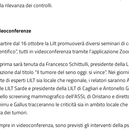
la rilevanza dei controlli.
deoconferenze
artire dal 16 ottobre la Lilt promuoverà diversi seminari d
entifico”, tutti in videoconferenza tramite l’applicazione Zo
prima sarà tenuta da Francesco Schittulli, presidente della 
azione dal titolo “Il tumore del seno oggi: si vince”. Nei giorn
te di esperti LILT sia locale che regionale, i relatori sarann
le LILT Sarde e presidente della LILT di Cagliari e Antonello G
ello screening mammografico dell’ASSL di Oristano e direttor
irru e Gallus tracceranno le criticità sia in ambito locale che
a dei tumori.
pre in videoconferenza, sono previsti gli interventi della p