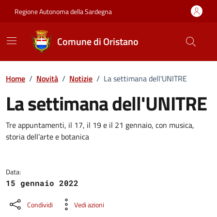
Vai ai contenuti
Vai al Footer
Regione Autonoma della Sardegna
Comune di Oristano
Home
/
Novità
/
Notizie
/
La settimana dell'UNITRE
La settimana dell'UNITRE
Dettagli della notizia
Tre appuntamenti, il 17, il 19 e il 21 gennaio, con musica,
storia dell’arte e botanica
Data:
15 gennaio 2022
Condividi
Vedi azioni