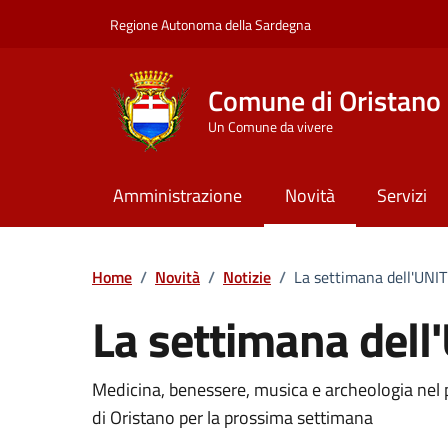
Vai ai contenuti
Vai al Footer
Regione Autonoma della Sardegna
Comune di Oristano
Un Comune da vivere
Amministrazione
Novità
Servizi
Home
/
Novità
/
Notizie
/
La settimana dell'UNI
La settimana del
Dettagli della notizia
Medicina, benessere, musica e archeologia nel
di Oristano per la prossima settimana