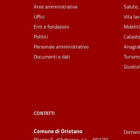
Aree amministrative
Salute,
Uffici
Vita la
Enti e fondazioni
Mobilità
Politici
Catasto
Personale amministrativo
Anagraf
Documenti e dati
Turism
Giustiz
CONTATTI
Comune di Oristano
Domand
Piazza E. d'Arborea, 44 - 09170