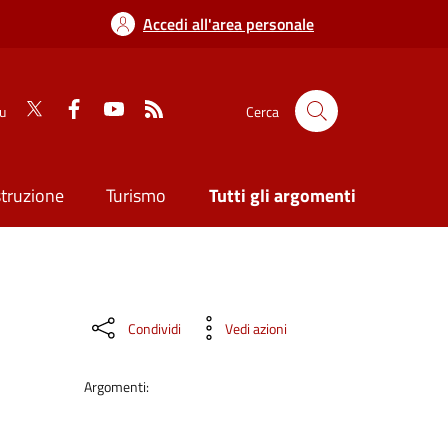
Accedi all'area personale
su
Cerca
struzione
Turismo
Tutti gli argomenti
Condividi
Vedi azioni
Argomenti: