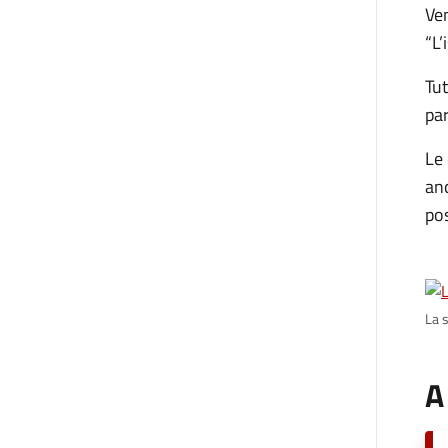
Ven
“L’
Tut
par
Le 
anc
po
La 
A