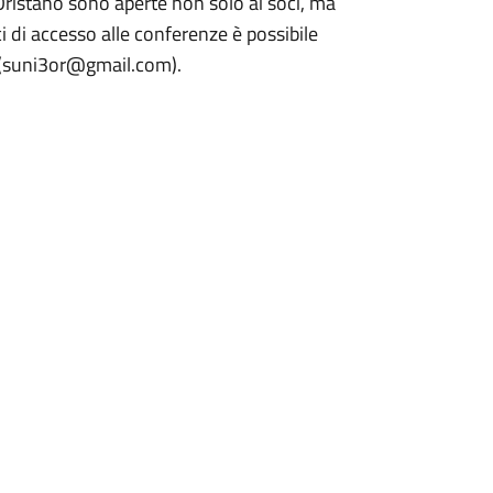
 Oristano sono aperte non solo ai soci, ma
i di accesso alle conferenze è possibile
l (suni3or@gmail.com).