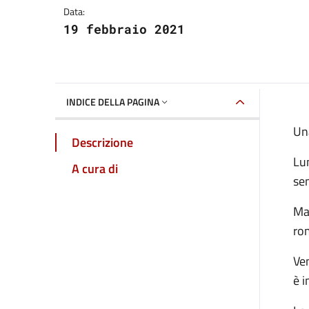
Data:
19 febbraio 2021
INDICE DELLA PAGINA
Una
Descrizione
Lun
A cura di
sen
Mar
rom
Ven
è i