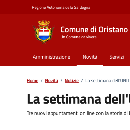
Vai ai contenuti
Vai al Footer
Regione Autonoma della Sardegna
Comune di Oristano
Un Comune da vivere
Amministrazione
Novità
Servizi
Home
/
Novità
/
Notizie
/
La settimana dell'UNI
La settimana del
Dettagli della notizia
Tre nuovi appuntamenti on line con la storia di