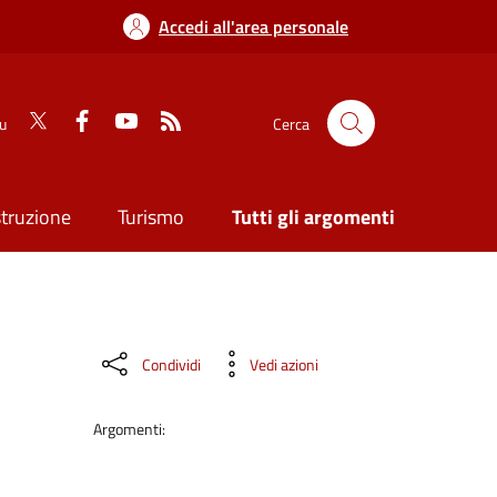
Accedi all'area personale
su
Cerca
struzione
Turismo
Tutti gli argomenti
Condividi
Vedi azioni
Argomenti: