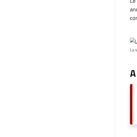
Le 
anc
co
La 
A