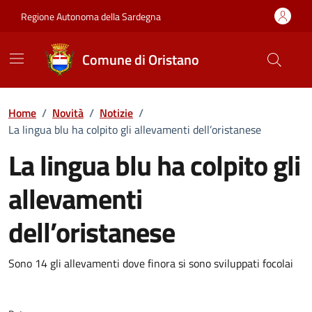
Vai ai contenuti
Vai al Footer
Regione Autonoma della Sardegna
Comune di Oristano
Home
/
Novità
/
Notizie
/
La lingua blu ha colpito gli allevamenti dell’oristanese
La lingua blu ha colpito gli
allevamenti
dell’oristanese
Dettagli della notizia
Sono 14 gli allevamenti dove finora si sono sviluppati focolai