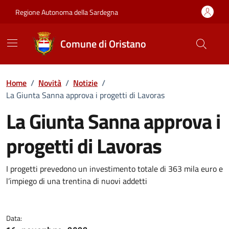
Vai ai contenuti
Vai al Footer
Regione Autonoma della Sardegna
Comune di Oristano
Home
/
Novità
/
Notizie
/
La Giunta Sanna approva i progetti di Lavoras
La Giunta Sanna approva i
progetti di Lavoras
Dettagli della notizia
I progetti prevedono un investimento totale di 363 mila euro e
l’impiego di una trentina di nuovi addetti
Data: