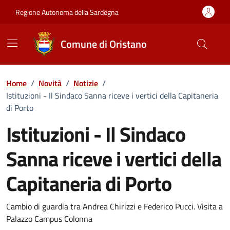
Vai ai contenuti
Vai al Footer
Regione Autonoma della Sardegna
Comune di Oristano
Home
/
Novità
/
Notizie
/
Istituzioni - Il Sindaco Sanna riceve i vertici della Capitaneria
di Porto
Istituzioni - Il Sindaco
Sanna riceve i vertici della
Capitaneria di Porto
Dettagli della notizia
Cambio di guardia tra Andrea Chirizzi e Federico Pucci. Visita a
Palazzo Campus Colonna