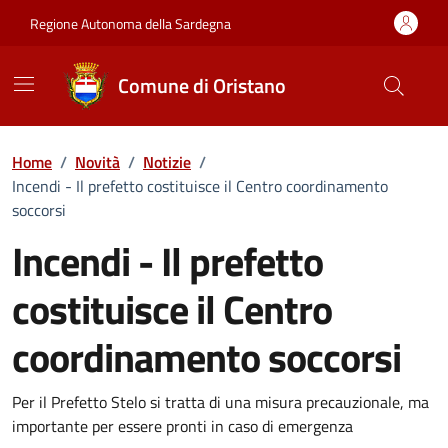
Vai ai contenuti
Vai al Footer
Regione Autonoma della Sardegna
Comune di Oristano
Home
/
Novità
/
Notizie
/
Incendi - Il prefetto costituisce il Centro coordinamento
soccorsi
Incendi - Il prefetto
costituisce il Centro
coordinamento soccorsi
Dettagli della notizia
Per il Prefetto Stelo si tratta di una misura precauzionale, ma
importante per essere pronti in caso di emergenza