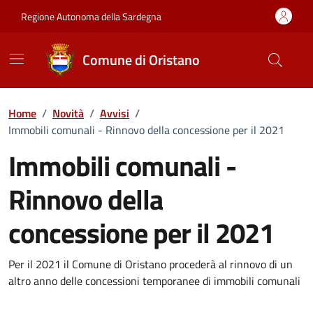
Vai ai contenuti
Vai al Footer
Regione Autonoma della Sardegna
Comune di Oristano
Home
/
Novità
/
Avvisi
/
Immobili comunali - Rinnovo della concessione per il 2021
Immobili comunali -
Rinnovo della
concessione per il 2021
Dettagli della notizia
Per il 2021 il Comune di Oristano procederà al rinnovo di un
altro anno delle concessioni temporanee di immobili comunali