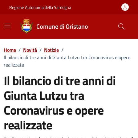
Vai ai contenuti
Vai al Footer
Regione Autonoma della Sardegna
Comune di Oristano
Home
/
Novità
/
Notizie
/
Il bilancio di tre anni di Giunta Lutzu tra Coronavirus e opere
realizzate
Il bilancio di tre anni di
Giunta Lutzu tra
Coronavirus e opere
realizzate