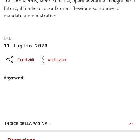
Dettagli della notizia
Tra Coronavirus, lavori conclusi, opere avviate e impegni per il
futuro, il Sindaco Lutzu fa una riflessione su 36 mesi di
mandato amministrativo
Data:
11 luglio 2020
Condividi
Vedi azioni
Argomenti:
INDICE DELLA PAGINA