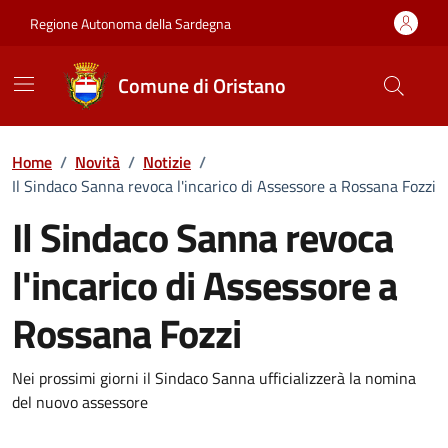
Vai ai contenuti
Vai al Footer
Regione Autonoma della Sardegna
Comune di Oristano
Home
/
Novità
/
Notizie
/
Il Sindaco Sanna revoca l'incarico di Assessore a Rossana Fozzi
Il Sindaco Sanna revoca
l'incarico di Assessore a
Rossana Fozzi
Dettagli della notizia
Nei prossimi giorni il Sindaco Sanna ufficializzerà la nomina
del nuovo assessore