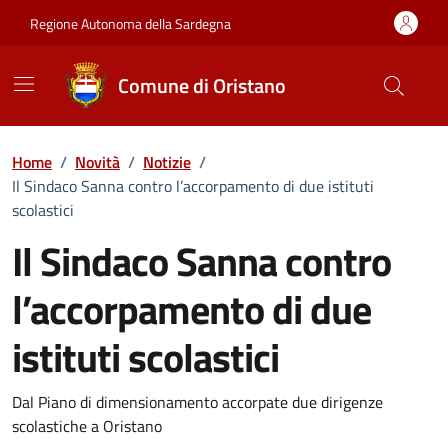
Vai ai contenuti
Vai al Footer
Regione Autonoma della Sardegna
Comune di Oristano
Home
/
Novità
/
Notizie
/
Il Sindaco Sanna contro l’accorpamento di due istituti
scolastici
Il Sindaco Sanna contro
l’accorpamento di due
istituti scolastici
Dettagli della notizia
Dal Piano di dimensionamento accorpate due dirigenze
scolastiche a Oristano