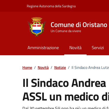
Vai ai contenuti
Vai al Footer
Regione Autonoma della Sardegna
Comune di Oristano
Un Comune da vivere
Amministrazione
Novità
Servizi
Home
/
Novità
/
Notizie
/
Il Sindaco Andrea Lutz
Il Sindaco Andrea 
ASSL un medico di 
Dal 30 settembre Sili non ha più un medico di f