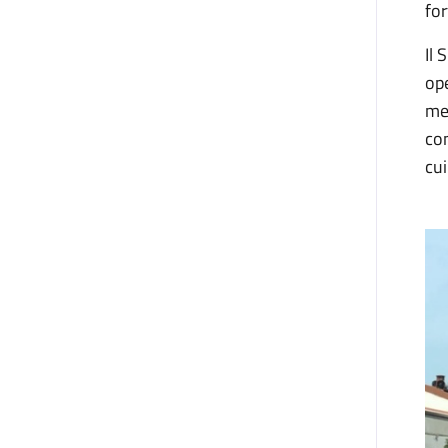
for
Il 
ope
med
con
cui