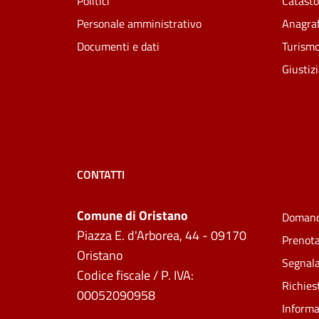
Politici
Catasto
Personale amministrativo
Anagraf
Documenti e dati
Turism
Giustiz
CONTATTI
Comune di Oristano
Domand
Piazza E. d'Arborea, 44 - 09170
Prenot
Oristano
Segnala
Codice fiscale / P. IVA:
Richies
00052090958
Informa