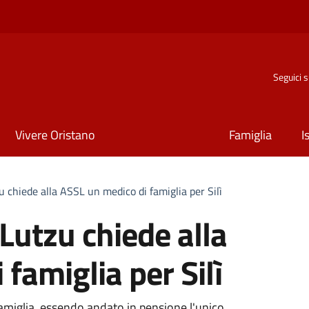
Seguici 
Vivere Oristano
Famiglia
I
u chiede alla ASSL un medico di famiglia per Silì
Lutzu chiede alla
famiglia per Silì
amiglia, essendo andato in pensione l'unico