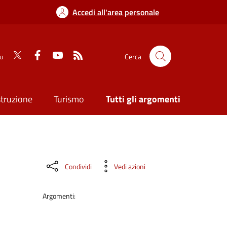
Accedi all'area personale
su
Cerca
struzione
Turismo
Tutti gli argomenti
Condividi
Vedi azioni
Argomenti: