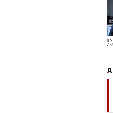
Il 
ASS
A