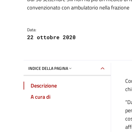
Dettagli della notizia
convenzionato con ambulatorio nella frazione
Data:
22 ottobre 2020
INDICE DELLA PAGINA
Con
Descrizione
chi
A cura di
“Da
pen
cos
aff