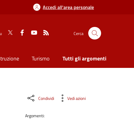
Accedi all'area personale
su
Cerca
struzione
Turismo
Tutti gli argomenti
Condividi
Vedi azioni
Argomenti: