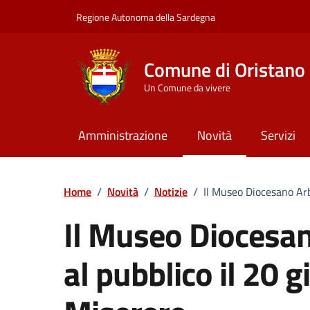
Vai ai contenuti
Vai al Footer
Regione Autonoma della Sardegna
Comune di Oristano
Un Comune da vivere
Amministrazione
Novità
Servizi
Home
/
Novità
/
Notizie
/
Il Museo Diocesano Arb
Il Museo Diocesan
al pubblico il 20 