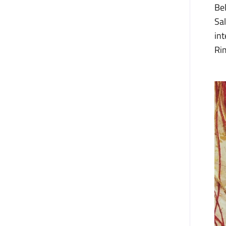
Bel
Sal
int
Ri