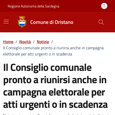
Vai ai contenuti
Vai al Footer
Regione Autonoma della Sardegna
Comune di Oristano
Home
/
Novità
/
Notizie
/
Il Consiglio comunale pronto a riunirsi anche in campagna
elettorale per atti urgenti o in scadenza
Il Consiglio comunale
pronto a riunirsi anche in
campagna elettorale per
atti urgenti o in scadenza