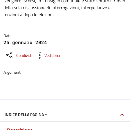
Dettagli della notizia
Nei giorni scorsi, in Consiglio comunale è stato votato il rinvio
della sola discussione di interrogazioni, interpellanze e
mozioni a dopo le elezioni
Data:
25 gennaio 2024
Condividi
Vedi azioni
Argomenti:
INDICE DELLA PAGINA