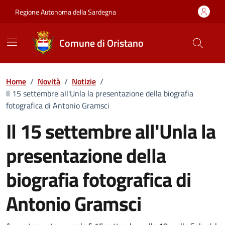
Vai ai contenuti
Vai al Footer
Regione Autonoma della Sardegna
Comune di Oristano
Home
/
Novità
/
Notizie
/
Il 15 settembre all'Unla la presentazione della biografia
fotografica di Antonio Gramsci
Il 15 settembre all'Unla la
presentazione della
biografia fotografica di
Antonio Gramsci