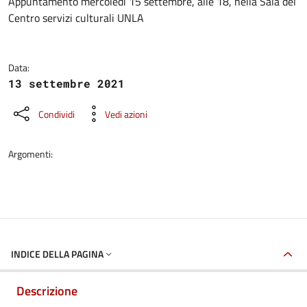
Dettagli della notizia
Appuntamento mercoledì 15 settembre, alle 18, nella Sala del
Centro servizi culturali UNLA
Data:
13 settembre 2021
Condividi
Vedi azioni
Argomenti:
INDICE DELLA PAGINA
Descrizione