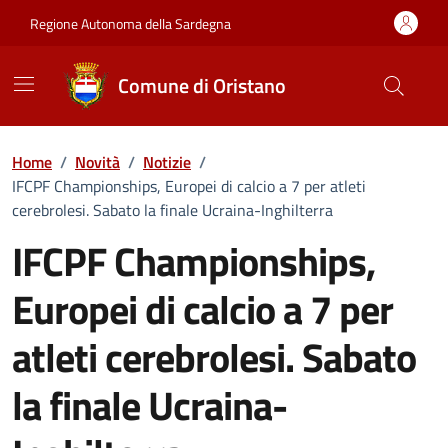
Vai ai contenuti
Vai al Footer
Regione Autonoma della Sardegna
Comune di Oristano
Home
/
Novità
/
Notizie
/
IFCPF Championships, Europei di calcio a 7 per atleti
cerebrolesi. Sabato la finale Ucraina-Inghilterra
IFCPF Championships,
Europei di calcio a 7 per
atleti cerebrolesi. Sabato
la finale Ucraina-