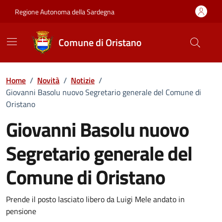
Vai ai contenuti
Vai al Footer
Regione Autonoma della Sardegna
Comune di Oristano
Home
/
Novità
/
Notizie
/
Giovanni Basolu nuovo Segretario generale del Comune di
Oristano
Giovanni Basolu nuovo
Segretario generale del
Comune di Oristano
Dettagli della notizia
Prende il posto lasciato libero da Luigi Mele andato in
pensione