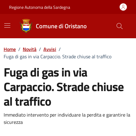
Vai ai contenuti
Vai al Footer
Regione Autonoma della Sardegna
Comune di Oristano
Home
/
Novità
/
Avvisi
/
Fuga di gas in via Carpaccio. Strade chiuse al traffico
Fuga di gas in via
Carpaccio. Strade chiuse
al traffico
Dettagli della notizia
Immediato intervento per individuare la perdita e garantire la
sicurezza