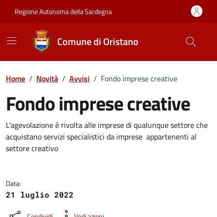
Vai ai contenuti
Vai al Footer
Regione Autonoma della Sardegna
Comune di Oristano
Home
/
Novità
/
Avvisi
/
Fondo imprese creative
Fondo imprese creative
Dettagli della notizia
L'agevolazione è rivolta alle imprese di qualunque settore che
acquistano servizi specialistici da imprese appartenenti al
settore creativo
Data:
21 luglio 2022
Condividi
Vedi azioni