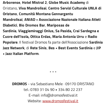
Arborense
,
Hotel Mistral 2
,
Globe Music Academy
di
Oristano,
Viva Mandrolisai
,
Centro Servizi Culturale UNLA di
Oristano
,
Comunità Montana Gennargentu
Mandrolisai
,
ANIAD • Associazione Nazionale Italiana Atleti
Diabetici
,
Bio Dromos Bar
,
Mariposas de
Sardinia
,
Viaggiemiraggi Onlus, Sa Pasida, Crai Sardegna e
Cuore dell'Isola, Ottica Erdas,
Maria Antonia Urru
e
Radio
Popolare
. Il festival Dromos fa parte dell'Associazione
Sardinia
Jazz Network
, di
Rete Sinis
,
Bes • Best Events Sardinia
e
JIP
• Jazz Italian Platform
.
* * *
DROMOS
- via Sebastiano Mele · 09170 ORISTANO
tel.: 0783 31 04 90 • 334 80 22 237
E-mail: info@dromosfestival.it
Website:
www.dromosfestival.it