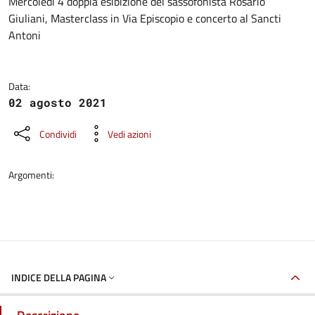
Dettagli della notizia
Mercoledì 4 doppia esibizione del sassofonista Rosario
Giuliani, Masterclass in Via Episcopio e concerto al Sancti
Antoni
Data:
02 agosto 2021
Condividi
Vedi azioni
Argomenti:
INDICE DELLA PAGINA