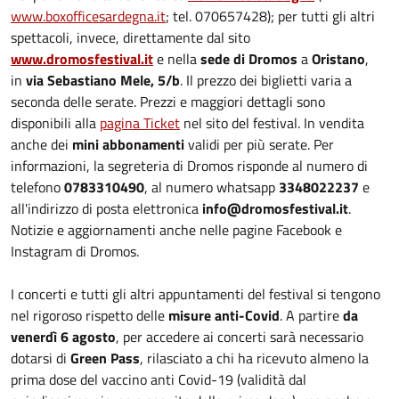
www.boxofficesardegna.it
; tel. 070657428); per tutti gli altri
spettacoli, invece, direttamente dal sito
www.dromosfestival.it
e nella
sede di Dromos
a
Oristano
,
in
via Sebastiano Mele, 5/b
. Il prezzo dei biglietti varia a
seconda delle serate. Prezzi e maggiori dettagli sono
disponibili alla
pagina Ticket
nel sito del festival. In vendita
anche dei
mini abbonamenti
validi per più serate. Per
informazioni, la segreteria di Dromos risponde al numero di
telefono
0783310490
,
al numero whatsapp
3348022237
e
all'indirizzo di posta elettronica
info@dromosfestival.it
.
Notizie e aggiornamenti anche nelle pagine Facebook e
Instagram di Dromos.
I concerti e tutti gli altri appuntamenti del festival si tengono
nel rigoroso rispetto delle
misure anti-Covid
. A partire
da
venerdì 6 agosto
, per accedere ai concerti sarà necessario
dotarsi di
Green Pass
, rilasciato a chi ha ricevuto almeno la
prima dose del vaccino anti Covid-19 (validità dal