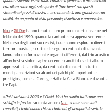
quanto esplorare le mie radici ebraiche o yemenite. Il mio obiettivo
era, allora come oggi, solo quello di "fare bene" con questi
straordinari pezzi di musica ... accentuando la loro grandezza con
umiltà, da un punto di vista personale, rispettoso e amorevole».
Noa
e
Gil Dor
hanno tenuto il loro primo concerto insieme nel
febbraio del 1990, quando la cantante era appena ventenne.
Nel corso degli anni successivi, i due hanno esplorato diversi
territori musicali, scritto ed eseguito centinaia di canzoni,
lavorando con formazioni e organici differenti, dal trio acustico
all'orchestra sinfonica; tre decenni scanditi da sedici album
apprezzati dalla critica, da centinaia di concerti in tutto il
mondo, apparizioni su alcuni dei palchi più importanti e
prestigiosi, come la Carnegie Hall e la Casa Bianca, e davanti a
tre Papi.
«
Poi è arrivato il 2020 e il Covid-19 ci ha colpito tutti come uno
schiaffo in faccia
» racconta ancora
Noa
:
«I tour sono stati
cancellati, i teatri hanno chiuso i battenti, gli aeroporti deserti, la