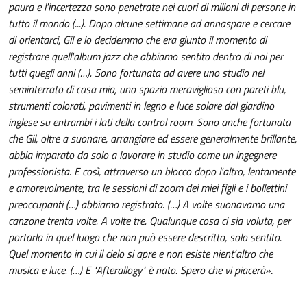
paura e l'incertezza sono penetrate nei cuori di milioni di persone in
tutto il mondo (...). Dopo alcune settimane ad annaspare e cercare
di orientarci, Gil e io decidemmo che era giunto il momento di
registrare quell'album jazz che abbiamo sentito dentro di noi per
tutti quegli anni (…). Sono fortunata ad avere uno studio nel
seminterrato di casa mia, uno spazio meraviglioso con pareti blu,
strumenti colorati, pavimenti in legno e luce solare dal giardino
inglese su entrambi i lati della control room. Sono anche fortunata
che Gil, oltre a suonare, arrangiare ed essere generalmente brillante,
abbia imparato da solo a lavorare in studio come un ingegnere
professionista. E così, attraverso un blocco dopo l'altro, lentamente
e amorevolmente, tra le sessioni di zoom dei miei figli e i bollettini
preoccupanti (…) abbiamo registrato. (…) A volte suonavamo una
canzone trenta volte. A volte tre. Qualunque cosa ci sia voluta, per
portarla in quel luogo che non può essere descritto, solo sentito.
Quel momento in cui il cielo si apre e non esiste nient'altro che
musica e luce. (…) E "Afterallogy" è nato. Spero che vi piacerà»
.