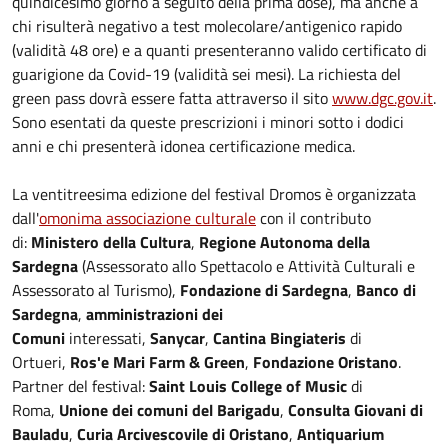
quindicesimo giorno a seguito della prima dose), ma anche a
chi risulterà negativo a test molecolare/antigenico rapido
(validità 48 ore) e a quanti presenteranno valido certificato di
guarigione da Covid-19 (validità sei mesi). La richiesta del
green pass dovrà essere fatta attraverso il sito
www.dgc.gov.it
.
Sono esentati da queste prescrizioni i minori sotto i dodici
anni e chi presenterà idonea certificazione medica.
La ventitreesima edizione del festival Dromos è organizzata
dall'
omonima associazione culturale
con il contributo
di:
Ministero della Cultura
,
Regione Autonoma della
Sardegna
(Assessorato allo Spettacolo e Attività Culturali e
Assessorato al Turismo),
Fondazione di Sardegna
,
Banco di
Sardegna
,
amministrazioni dei
Comuni
interessati,
Sanycar
,
Cantina Bingiateris
di
Ortueri,
Ros'e Mari Farm & Green
,
Fondazione Oristano
.
Partner del festival:
Saint Louis College of Music
di
Roma,
Unione dei comuni del Barigadu
,
Consulta Giovani di
Bauladu
,
Curia Arcivescovile di Oristano
,
Antiquarium