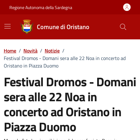
Vai ai contenuti
Vai al Footer
Regione Autonoma della Sardegna
Comune di Oristano
Home
/
Novità
/
Notizie
/
Festival Dromos - Domani sera alle 22 Noa in concerto ad
Oristano in Piazza Duomo
Festival Dromos - Domani
sera alle 22 Noa in
concerto ad Oristano in
Piazza Duomo