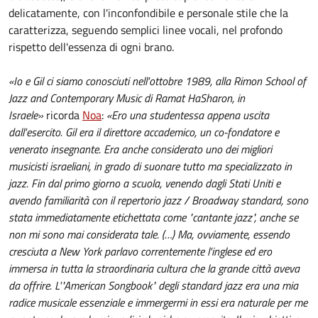
delicatamente, con l'inconfondibile e personale stile che la
caratterizza, seguendo semplici linee vocali, nel profondo
rispetto dell'essenza di ogni brano.
«Io e Gil ci siamo conosciuti nell'ottobre 1989, alla Rimon School of
Jazz and Contemporary Music di Ramat HaSharon, in
Israele»
ricorda
Noa
:
«Ero una studentessa appena uscita
dall'esercito. Gil era il direttore accademico, un co-fondatore e
venerato insegnante. Era anche considerato uno dei migliori
musicisti israeliani, in grado di suonare tutto ma specializzato in
jazz. Fin dal primo giorno a scuola, venendo dagli Stati Uniti e
avendo familiarità con il repertorio jazz / Broadway standard, sono
stata immediatamente etichettata come "cantante jazz", anche se
non mi sono mai considerata tale. (…) Ma, ovviamente, essendo
cresciuta a New York parlavo correntemente l'inglese ed ero
immersa in tutta la straordinaria cultura che la grande città aveva
da offrire. L'"American Songbook" degli standard jazz era una mia
radice musicale essenziale e immergermi in essi era naturale per me