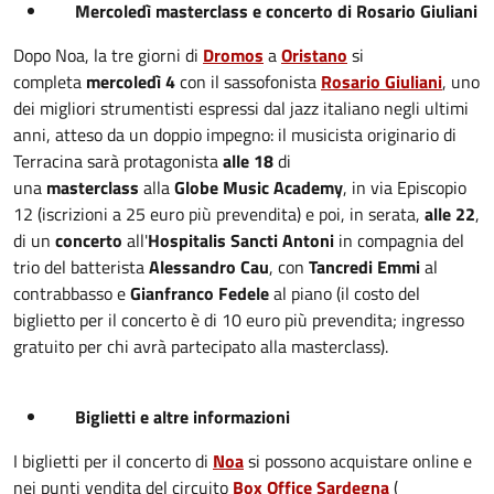
Mercoledì masterclass e concerto di Rosario Giuliani
Dopo Noa, la tre giorni di
Dromos
a
Oristano
si
completa
mercoledì 4
con il sassofonista
Rosario Giuliani
, uno
dei migliori strumentisti espressi dal jazz italiano negli ultimi
anni, atteso da un doppio impegno: il musicista originario di
Terracina sarà protagonista
alle 18
di
una
masterclass
alla
Globe Music Academy
, in via Episcopio
12 (iscrizioni a 25 euro più prevendita) e poi, in serata,
alle 22
,
di un
concerto
all'
Hospitalis Sancti Antoni
in compagnia del
trio del batterista
Alessandro Cau
, con
Tancredi Emmi
al
contrabbasso e
Gianfranco Fedele
al piano (il costo del
biglietto per il concerto è di 10 euro più prevendita; ingresso
gratuito per chi avrà partecipato alla masterclass).
Biglietti e altre informazioni
I biglietti per il concerto di
Noa
si possono acquistare online e
nei punti vendita del circuito
Box Office Sardegna
(