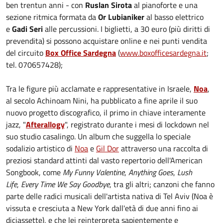
ben trentun anni - con
Ruslan Sirota
al pianoforte e una
sezione ritmica formata da
Or Lubianiker
al basso elettrico
e
Gadi Seri
alle percussioni. I biglietti, a 30 euro (più diritti di
prevendita) si possono acquistare online e nei punti vendita
del circuito
Box Office Sardegna
(
www.boxofficesardegna.it
;
tel. 070657428);
Tra le figure più acclamate e rappresentative in Israele,
Noa
,
al secolo Achinoam Nini, ha pubblicato a fine aprile il suo
nuovo progetto discografico, il primo in chiave interamente
jazz, "
Afterallogy
", registrato durante i mesi di lockdown nel
suo studio casalingo. Un album che suggella lo speciale
sodalizio artistico di
Noa
e
Gil Dor
attraverso una raccolta di
preziosi standard attinti dal vasto repertorio dell'American
Songbook, come
My Funny Valentine
,
Anything Goes
,
Lush
Life
,
Every Time We Say Goodbye
, tra gli altri; canzoni che fanno
parte delle radici musicali dell'artista nativa di Tel Aviv (Noa è
vissuta e cresciuta a New York dall'età di due anni fino ai
diciassette), e che lei reinterpreta sapientemente e