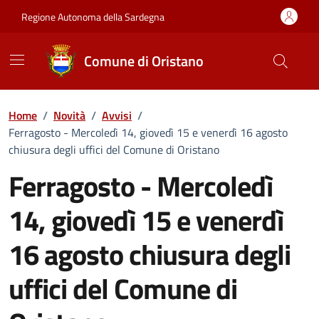
Vai ai contenuti
Vai al Footer
Regione Autonoma della Sardegna
Comune di Oristano
Home
/
Novità
/
Avvisi
/
Ferragosto - Mercoledì 14, giovedì 15 e venerdì 16 agosto
chiusura degli uffici del Comune di Oristano
Ferragosto - Mercoledì
14, giovedì 15 e venerdì
16 agosto chiusura degli
uffici del Comune di