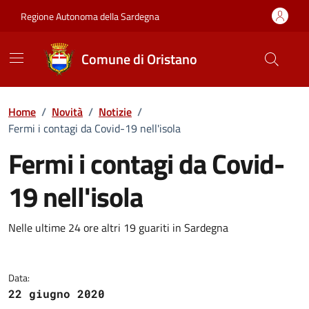
Vai ai contenuti
Vai al Footer
Regione Autonoma della Sardegna
Comune di Oristano
Home
/
Novità
/
Notizie
/
Fermi i contagi da Covid-19 nell'isola
Fermi i contagi da Covid-
19 nell'isola
Dettagli della notizia
Nelle ultime 24 ore altri 19 guariti in Sardegna
Data:
22 giugno 2020