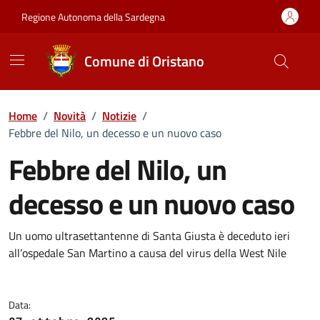
Vai ai contenuti
Vai al Footer
Regione Autonoma della Sardegna
Comune di Oristano
Home
/
Novità
/
Notizie
/
Febbre del Nilo, un decesso e un nuovo caso
Febbre del Nilo, un
decesso e un nuovo caso
Dettagli della notizia
Un uomo ultrasettantenne di Santa Giusta è deceduto ieri
all’ospedale San Martino a causa del virus della West Nile
Data: