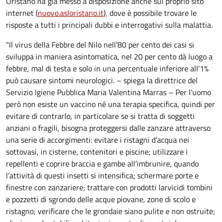
Oristano ha già messo a disposizione anche sul proprio sito
internet (
nuovo.asloristano.it
), dove è possibile trovare le
risposte a tutti i principali dubbi e interrogativi sulla malattia.
"Il virus della Febbre del Nilo nell’80 per cento dei casi si
sviluppa in maniera asintomatica, nel 20 per cento dà luogo a
febbre, mal di testa e solo in una percentuale inferiore all’1%
può causare sintomi neurologici. – spiega la direttrice del
Servizio Igiene Pubblica Maria Valentina Marras – Per l’uomo
però non esiste un vaccino né una terapia specifica, quindi per
evitare di contrarlo, in particolare se si tratta di soggetti
anziani o fragili, bisogna proteggersi dalle zanzare attraverso
una serie di accorgimenti: evitare i ristagni d’acqua nei
sottovasi, in cisterne, contenitori e piscine; utilizzare i
repellenti e coprire braccia e gambe all’imbrunire, quando
l’attività di questi insetti si intensifica; schermare porte e
finestre con zanzariere; trattare con prodotti larvicidi tombini
e pozzetti di sgrondo delle acque piovane, zone di scolo e
ristagno; verificare che le grondaie siano pulite e non ostruite;