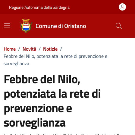
Vai ai contenuti
Vai al Footer
Regione Autonoma della Sardegna
Comune di Oristano
Home
/
Novità
/
Notizie
/
Febbre del Nilo, potenziata la rete di prevenzione e
sorveglianza
Febbre del Nilo,
potenziata la rete di
prevenzione e
sorveglianza