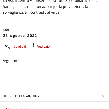
Dettagli della notizia
La Asl, il Centro Antinsetti e l’Istituto Zooprofilattico della
Sardegna in campo con azioni per la prevenzione, la
sorveglianza e il contrasto al virus
Data:
23 agosto 2022
Condividi
Vedi azioni
Argomenti:
INDICE DELLA PAGINA