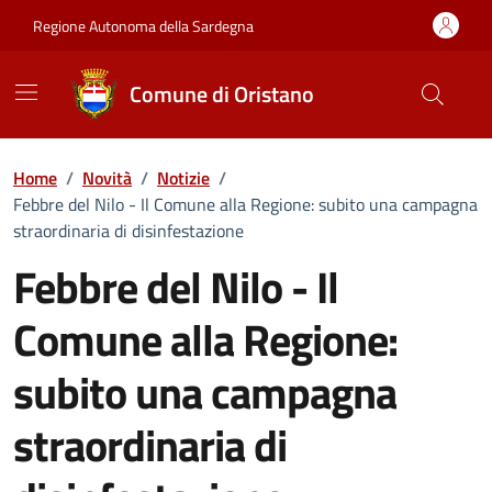
Vai ai contenuti
Vai al Footer
Regione Autonoma della Sardegna
Comune di Oristano
Home
/
Novità
/
Notizie
/
Febbre del Nilo - Il Comune alla Regione: subito una campagna
straordinaria di disinfestazione
Febbre del Nilo - Il
Comune alla Regione:
subito una campagna
straordinaria di