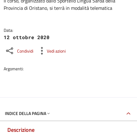
Dettagli della notizia
Il corso, organizzato dallo Sportello Lingua Sarda della
Provincia di Oristano, si terrà in modalità telematica
Data:
12 ottobre 2020
Condividi
Vedi azioni
Argomenti:
INDICE DELLA PAGINA
Descrizione