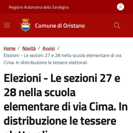
Vai ai contenuti
Vai al Footer
Regione Autonoma della Sardegna
Comune di Oristano
Home
/
Novità
/
Avvisi
/
Elezioni - Le sezioni 27 e 28 nella scuola elementare di via
Cima. In distribuzione le tessere elettorali
Elezioni - Le sezioni 27 e
28 nella scuola
elementare di via Cima. In
distribuzione le tessere