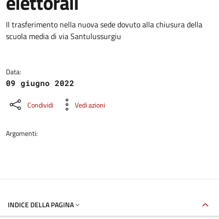
elettorali
Dettagli della notizia
Il trasferimento nella nuova sede dovuto alla chiusura della
scuola media di via Santulussurgiu
Data:
09 giugno 2022
Condividi
Vedi azioni
Argomenti:
INDICE DELLA PAGINA